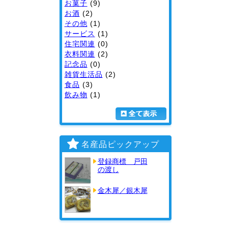
お菓子
(9)
お酒
(2)
その他
(1)
サービス
(1)
住宅関連
(0)
衣料関連
(2)
記念品
(0)
雑貨生活品
(2)
食品
(3)
飲み物
(1)
▼ 全て表示
名産品ピックアップ
登録商標 戸田
の渡し
金木犀／銀木犀