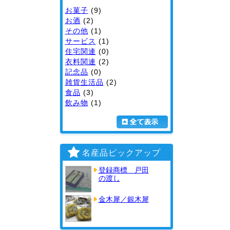
お菓子
(9)
お酒
(2)
その他
(1)
サービス
(1)
住宅関連
(0)
衣料関連
(2)
記念品
(0)
雑貨生活品
(2)
食品
(3)
飲み物
(1)
▼ 全て表示
名産品ピックアップ
登録商標 戸田
の渡し
金木犀／銀木犀