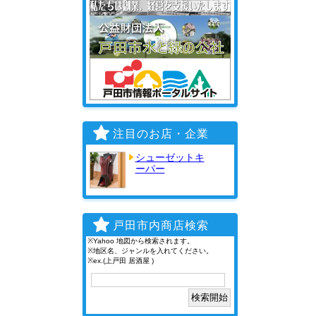
注目のお店・企業
シューゼットキ
ーパー
戸田市内商店検索
※Yahoo 地図から検索されます。
※地区名、ジャンルを入れてください。
※ex.(上戸田 居酒屋 )